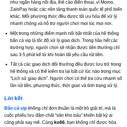
như ngân hàng nội địa, thẻ cào điện thoại, ví Momo,
ZaloPay hoặc các nền tảng thanh toán quốc tế phổ biến
khác. Mỗi phương thức đều được tối ưu hóa để xử lý
nhanh chóng và hỗ trợ người chơi mọi lúc mọi nơi.
Một trong những điểm mạnh nổi bật nhất của hệ thống
bắn cá vip là tốc độ xử lý giao dịch. Trong hầu hết các
trường hợp, người chơi sẽ nhận được tiền thưởng chỉ
sau 3-5 phút kể từ khi hoàn tất yêu cầu rút tiền.
Tất cả các giao dịch đổi thưởng đều được lưu trữ trong
hệ thống và có thể kiểm tra lại bất cứ lúc nào trong mục
“Lịch sử giao dịch”. Người chơi có thể tra cứu nhanh số
lần rút tiền, phương thức, thời gian và tình trạng xử lý.
Lời kết
Bắn cá vip
không chỉ đơn thuần là một trò giải trí, mà là
cuộc phiêu lưu đậm chất “săn kho báu” khiến bất kỳ ai
cũng phải say mê. Cùng
ko66
, bạn không chỉ được hòa