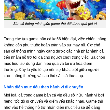
Săn cá thông minh giúp game thủ đổi được quà giá trị
Trong các tựa game bắn cá ko66 hiện đại, việc chiến thắng
không còn phụ thuộc hoàn toàn vào sự may rủi. Cơ chế
săn cá thông minh ngày càng được các nhà phát hành cải
tiến nhằm hỗ trợ tối đa cho người chơi trong việc lựa chọn
mục tiêu, sử dụng đạn hiệu quả và tối ưu hóa điểm
thưởng. Đây là yếu tố tạo nên sự khác biệt giữa người
chơi thông thường và cao thủ săn cá thực thụ.
Nhận diện mục tiêu theo hành vi di chuyển
Mỗi loài cá trong game bắn cá vip đều sở hữu hành vi bơi
riêng, tốc độ di chuyển và điểm yếu khác nhau. Game thủ
nhờ vào hệ thống hỗ trợ nhận diện mục tiêu sẽ dễ dàng