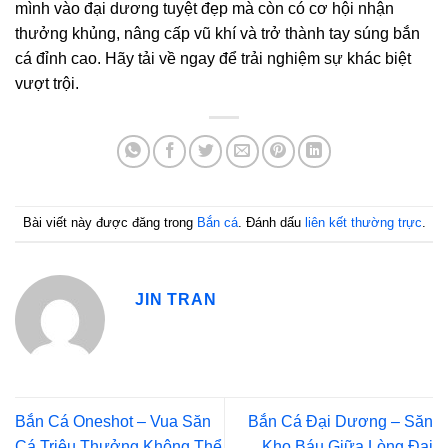
mình vào đại dương tuyệt đẹp mà còn có cơ hội nhận
thưởng khủng, nâng cấp vũ khí và trở thành tay súng bắn
cá đỉnh cao. Hãy tải về ngay để trải nghiệm sự khác biệt
vượt trội.
Bài viết này được đăng trong
Bắn cá
. Đánh dấu
liên kết thường trực
.
JIN TRAN
Bắn Cá Oneshot – Vua Săn
Bắn Cá Đại Dương – Săn
Cá Triệu Thưởng Không Thể
Kho Báu Giữa Lòng Đại