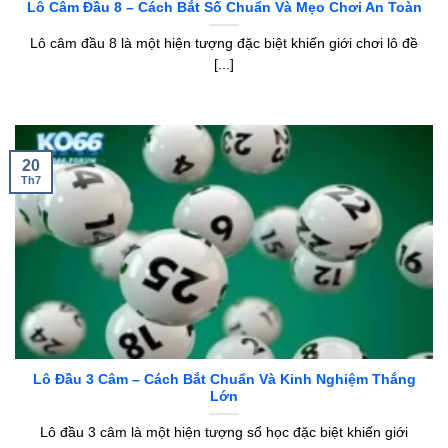
Lô Câm Đầu 8 – Cách Bắt Số Chuẩn Và Mẹo Chơi An Toàn
Lô câm đầu 8 là một hiện tượng đặc biệt khiến giới chơi lô đề
[...]
20
Th7
Lô Đầu 3 Câm – Cách Bắt Chuẩn Và Kinh Nghiệm Thắng
Lớn
Lô đầu 3 câm là một hiện tượng số học đặc biệt khiến giới