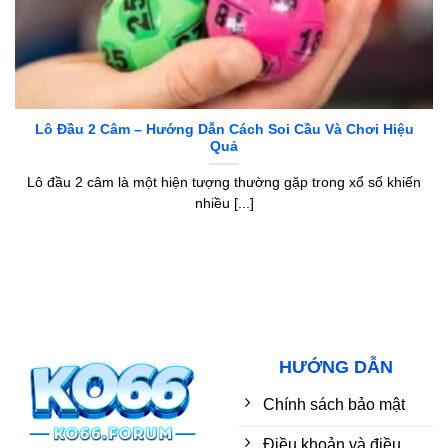
Lô Đầu 2 Câm – Hướng Dẫn Cách Soi Cầu Và Chơi Hiệu
Quả
Lô đầu 2 câm là một hiện tượng thường gặp trong xổ số khiến
nhiều [...]
HƯỚNG DẪN
Chính sách bảo mật
Điều khoản và điều