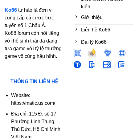
kiện
Ko66
tự hào là đơn vị
Giới thiệu
cung cấp cá cược trực
tuyến số 1 Châu Á.
Liên hệ Ko66
Ko88.forum còn nổi tiếng
với hệ sinh thái đa dạng
Đại lý Ko66
tựa game với tỷ lệ thưởng
game vô cùng hậu hĩnh.
THÔNG TIN LIÊN HỆ
Website:
https://matic.us.com/
Địa chỉ: 115 Đ. số 17,
Phường Linh Trung,
Thủ Đức, Hồ Chí Minh,
Việt Nam