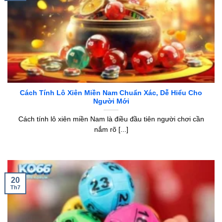
Cách Tính Lô Xiên Miền Nam Chuẩn Xác, Dễ Hiểu Cho
Người Mới
Cách tính lô xiên miền Nam là điều đầu tiên người chơi cần
nắm rõ [...]
20
Th7