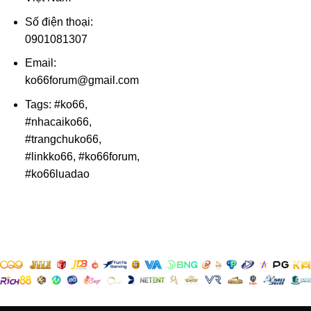
Số điện thoại:
0901081307
Email:
ko66forum@gmail.com
Tags: #ko66,
#nhacaiko66,
#trangchuko66,
#linkko66, #ko66forum,
#ko66luadao