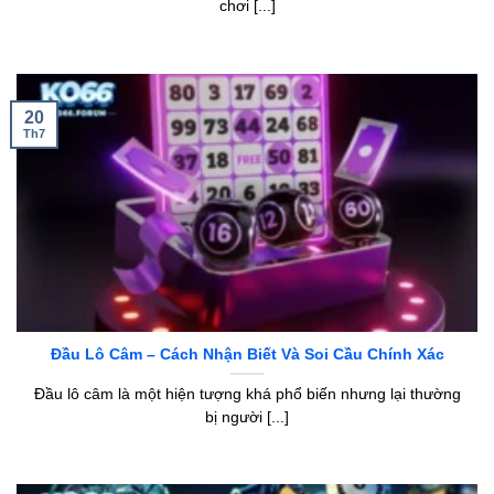
chơi [...]
20
Th7
Đầu Lô Câm – Cách Nhận Biết Và Soi Cầu Chính Xác
Đầu lô câm là một hiện tượng khá phổ biến nhưng lại thường
bị người [...]